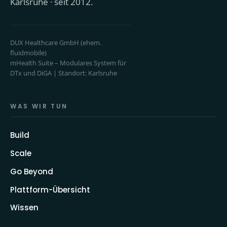
Karlsruhe · seit 2012.
DUX Healthcare GmbH (ehem.
fluidmobile)
mHealth Suite – Modulares System für
DTx und DiGA | Standort: Karlsruhe
WAS WIR TUN
Build
Scale
Go Beyond
Plattform-Übersicht
Wissen