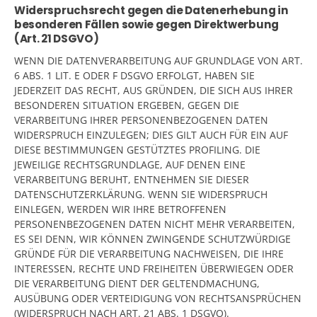
Widerspruchsrecht gegen die Datenerhebung in
besonderen Fällen sowie gegen Direktwerbung
(Art. 21 DSGVO)
WENN DIE DATENVERARBEITUNG AUF GRUNDLAGE VON ART.
6 ABS. 1 LIT. E ODER F DSGVO ERFOLGT, HABEN SIE
JEDERZEIT DAS RECHT, AUS GRÜNDEN, DIE SICH AUS IHRER
BESONDEREN SITUATION ERGEBEN, GEGEN DIE
VERARBEITUNG IHRER PERSONENBEZOGENEN DATEN
WIDERSPRUCH EINZULEGEN; DIES GILT AUCH FÜR EIN AUF
DIESE BESTIMMUNGEN GESTÜTZTES PROFILING. DIE
JEWEILIGE RECHTSGRUNDLAGE, AUF DENEN EINE
VERARBEITUNG BERUHT, ENTNEHMEN SIE DIESER
DATENSCHUTZERKLÄRUNG. WENN SIE WIDERSPRUCH
EINLEGEN, WERDEN WIR IHRE BETROFFENEN
PERSONENBEZOGENEN DATEN NICHT MEHR VERARBEITEN,
ES SEI DENN, WIR KÖNNEN ZWINGENDE SCHUTZWÜRDIGE
GRÜNDE FÜR DIE VERARBEITUNG NACHWEISEN, DIE IHRE
INTERESSEN, RECHTE UND FREIHEITEN ÜBERWIEGEN ODER
DIE VERARBEITUNG DIENT DER GELTENDMACHUNG,
AUSÜBUNG ODER VERTEIDIGUNG VON RECHTSANSPRÜCHEN
(WIDERSPRUCH NACH ART. 21 ABS. 1 DSGVO).