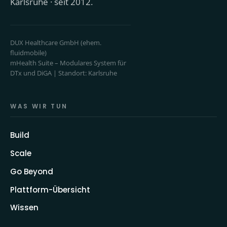
Karlsruhe · seit 2012.
DUX Healthcare GmbH (ehem.
fluidmobile)
mHealth Suite – Modulares System für
DTx und DiGA | Standort: Karlsruhe
WAS WIR TUN
Build
Scale
Go Beyond
Plattform-Übersicht
Wissen